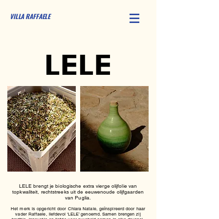
VILLA RAFFAELE
LELE brengt je biologische extra vierge olijfolie van
topkwaliteit, rechtstreeks uit de eeuwenoude olijfgaarden
van Puglia.
Het merk is opgericht door Chiara Natale, geïnspireerd door haar
vader Raffaele, liefdevol ‘LELE
’ genoemd. Samen brengen zij